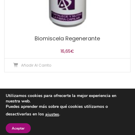
Biomiscela Regenerante
16,65
€
Añadir Al Carrito
Utilizamos cookies para ofrecerte la mejor experiencia en
nuestra web.
Puedes aprender más sobre qué cookies utilizamos o
desactivarlas en los
.
ajustes
Cosmetología AS
|
Tema: Easy Store de
Mystery Themes
Aceptar
Envío
Términos y condiciones
Aviso legal
Pago seguro